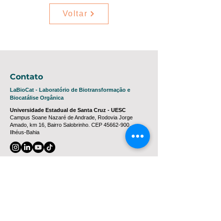
Voltar
Contato
LaBioCat - Laboratório de Biotransformação e
Biocatálise Orgânica
Universidade Estadual de Santa Cruz - UESC
Campus Soane Nazaré de Andrade, Rodovia Jorge
Amado, km 16, Bairro Salobrinho. CEP
45662-900
.
Ilhéus-Bahia
Coordenação - Prof. Dr. Marcelo Franco
mfranco@uesc.br
Geral Laboratório
labiocat.uescba@gmail.com
(73) 3680 5633