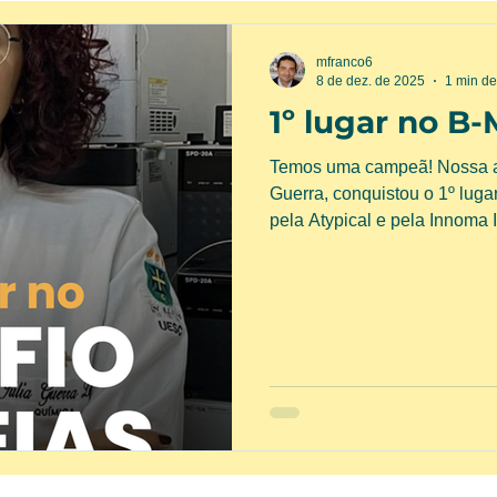
mfranco6
8 de dez. de 2025
1 min de
1º lugar no B
Temos uma campeã! Nossa alu
Guerra, conquistou o 1º luga
pela Atypical e pela Innoma I
MRS Meeting 2025.