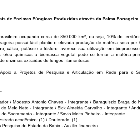
iais de Enzimas Fúngicas Produzidas através da Palma Forrageir
rasileiro ocupando cerca de 850.000 km², ou seja, 10% do territóri
rageira possui fácil plantio e elevada produção de matéria seca por
ferro, cálcio, potássio e fósforo favorece sua utilização em bioproces
cos e/ou químicos a biomassa vegetal pode se tornar a matéria-
 de enzimas extraídas de fungos filamentosos.
2. Apoio a Projetos de Pesquisa e Articulação em Rede para o
.
dor / Modesto Antonio Chaves - Integrante / Baraquiszio Braga do N
 de Melo Neto - Integrante / Elck Almeida Carvalho - Integrante / And
l do Sacramento - Integrante / Savio Moita Pinheiro - Integrante.
strado acadêmico: (1) / Doutorado: (1) .
esquisa do Estado da Bahia - Auxílio financeiro.