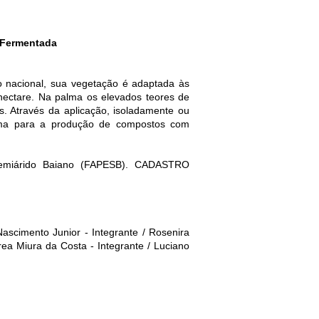
a Fermentada
o nacional, sua vegetação é adaptada às
 hectare. Na palma os elevados teores de
sos. Através da aplicação, isoladamente ou
prima para a produção de compostos com
 Semiárido Baiano (FAPESB). CADASTRO
ascimento Junior - Integrante / Rosenira
rea Miura da Costa - Integrante / Luciano