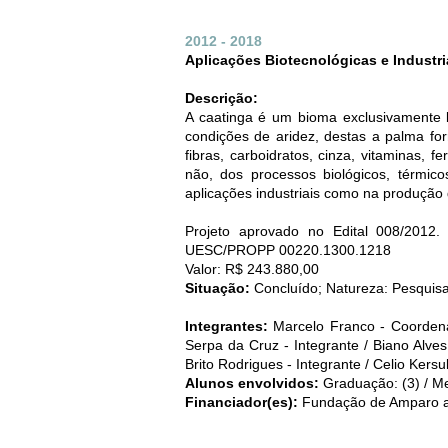
2012 - 2018
Aplicações Biotecnológicas e Industr
Descrição:
A caatinga é um bioma exclusivamente b
condições de aridez, destas a palma for
fibras, carboidratos, cinza, vitaminas, 
não, dos processos biológicos, térmi
aplicações industriais como na produção
Projeto aprovado no Edital 008/201
UESC/PROPP 00220.1300.1218
Valor: R$ 243.880,00
Situação:
Concluído; Natureza: Pesquisa
Integrantes:
Marcelo Franco - Coordena
Serpa da Cruz - Integrante / Biano Alves
Brito Rodrigues - Integrante / Celio Kersu
Alunos envolvidos:
Graduação: (3) / Me
Financiador(es):
Fundação de Amparo a P