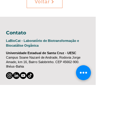
Voltar
Contato
LaBioCat - Laboratório de Biotransformação e
Biocatálise Orgânica
Universidade Estadual de Santa Cruz - UESC
Campus Soane Nazaré de Andrade, Rodovia Jorge
Amado, km 16, Bairro Salobrinho. CEP
45662-900
.
Ilhéus-Bahia
Coordenação - Prof. Dr. Marcelo Franco
mfranco@uesc.br
Geral Laboratório
labiocat.uescba@gmail.com
(73) 3680 5633