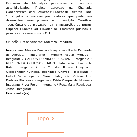
Biomassa de Microalgas produzidas em resíduos
autohidrolisados. Projeto aprovado na Chamada
Conhecimento Brasil - Atração e Fixação de Talentos, Linha
1: Projetos submetidos por doutores que pretendam
desenvolver seus projetos em Instituição Científica,
Tecnológica e de Inovação (ICT) e Instituições de Ensino
Superior Públicas ou Privadas ou Empresas públicas e
privadas que desenvolvam CTI.
Situação: Em andamento; Natureza: Pesquisa.
Integrantes:
Marcelo Franco - Integrante / Paulo Fernando
de Almeida - Integrante / Adriano Aguiar Mendes -
Integrante / CARLOS PRIMINHO PIROVAN - Integrante /
PEREIRA DAS CHAGAS, TIAGO - Integrante / Héctor A.
Ruiz - Integrante / Igor Carvalho Fontes Sampaio -
Coordenador / Andrea Rodrigues Chaves - Integrante /
Isabela Viana Lopes de Moura - Integrante / Antonio Luiz
Barbosa Pinheiro - Integrante / Etiele Greque de Moraes -
Integrante / Ivet Ferrer - Integrante / Rosa Maria Rodriguez-
Jasso - Integrante.
Financiador(es):
Topo