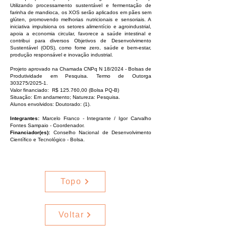
Utilizando processamento sustentável e fermentação de
farinha de mandioca, os XOS serão aplicados em pães sem
glúten, promovendo melhorias nutricionais e sensoriais. A
iniciativa impulsiona os setores alimentício e agroindustrial,
apoia a economia circular, favorece a saúde intestinal e
contribui para diversos Objetivos de Desenvolvimento
Sustentável (ODS), como fome zero, saúde e bem-estar,
produção responsável e inovação industrial.
Projeto aprovado na Chamada CNPq N 18/2024 - Bolsas de
Produtividade em Pesquisa. Termo de Outorga
303275/2025-1.
Valor financiado: R$ 125.760,00 (Bolsa PQ-B)
Situação: Em andamento; Natureza: Pesquisa.
Alunos envolvidos: Doutorado: (1).
Integrantes:
Marcelo Franco - Integrante / Igor Carvalho
Fontes Sampaio - Coordenador.
Financiador(es):
Conselho Nacional de Desenvolvimento
Científico e Tecnológico - Bolsa.
Topo
Voltar