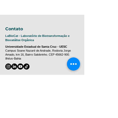
Contato
LaBioCat - Laboratório de Biotransformação e
Biocatálise Orgânica
Universidade Estadual de Santa Cruz - UESC
Campus Soane Nazaré de Andrade, Rodovia Jorge
Amado, km 16, Bairro Salobrinho. CEP
45662-900
.
Ilhéus-Bahia
Coordenação - Prof. Dr. Marcelo Franco
mfranco@uesc.br
Geral Laboratório
labiocat.uescba@gmail.com
(73) 3680 5633